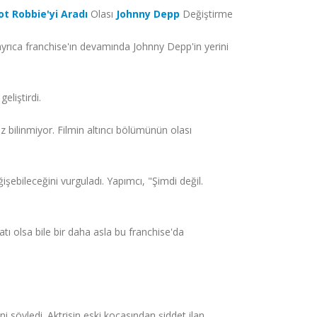
t Robbie'yi Aradı
Olası
Johnny Depp
Değiştirme
 ayrıca franchise'ın devamında Johnny Depp'in yerini
eliştirdi.
 bilinmiyor. Filmin altıncı bölümünün olası
şebileceğini vurguladı. Yapımcı, "Şimdi değil.
atı olsa bile bir daha asla bu franchise'da
 söyledi. Aktrisin eski kocasından şiddet ilan