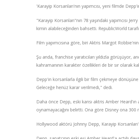
'Karayip Korsanları'nın yapımcısı, yeni filmde Depp'i
"Karayip Korsanları"nın 78 yaşındaki yapımcısı Jerry
kimin alabileceğinden bahsetti. RepublicWorld tarafı
Film yapımcısına göre, biri Aktris Margot Robbie'nin k
Şu anda, franchise yaratıcıları yıldızla görüşüyor,
kahramanının karakter özellikleri de bir sır olarak kal
Depp'in korsanlarla ilgili bir film çekmeye dönüşüne
Geleceğe henüz karar verilmedi," dedi.
Daha önce Depp, eski karısı aktris Amber Heard'ın ail
oynamayacağını belirtti. Ona göre Disney ona 300 mi
Hollywood aktörü Johnny Depp, Karayip Korsanları'nı
Depp, sanatçının eski eşi Amber Heard'a açtığı davan