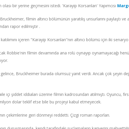
n olası bir yerine geçmesini istedi. 'Karayip Korsanları' Yapımcısı
Margo
 Bruckheimer, filmin altıncı bölümünün yaratılış unsurlarını paylaştı ve
ndan rapor edilmiştir .
atılımını içeren "Karayip Korsanları"nın altıncı bölümü için iki senaryo g
 ancak Robbie'nin filmin devamında ana rolü oynayıp oynamayacağı henüz
ıyor.
 gelince, Bruckheimer burada olumsuz yanıt verdi. Ancak çok şeyin deği
e içi şiddet iddiaları üzerine filmin kadrosundan atılmıştı. Oyuncu, fırs
lyon dolar teklif etse bile bu projeyi kabul etmeyecek.
n çekimlerine geri dönmeyi reddetti. Çizgi roman raporları.
ın duruşmasında, kendi tarafındaki suçlamaların kariyerini mahvettiğini