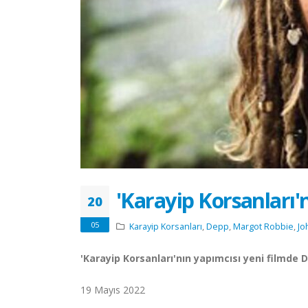
'Karayip Korsanları'n
20
05
Karayip Korsanları
,
Depp
,
Margot Robbie
,
Jo
'Karayip Korsanları'nın yapımcısı yeni filmde De
19 Mayıs 2022