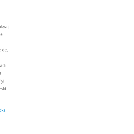
akyaj
ve
e de,
adı.
a
'yi
eski
oks
,