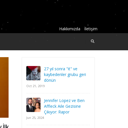
Hakkımızda
İletişim
27 yıl sonra "it" ve
kaybedenler grubu geri
dönün
Oct 21, 2019
Jennifer Lopez ve Ben
Affleck Aile Gezisine
Çıkıyor: Rapor
Jun 25, 2024
 İlk