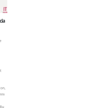
nda
e
t
ton,
rını
 Bu