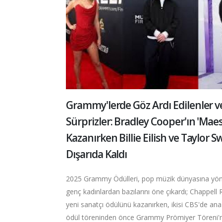
Grammy'lerde Göz Ardı Edilenler v
Sürprizler: Bradley Cooper'ın 'Mae
Kazanırken Billie Eilish ve Taylor Sw
Dışarıda Kaldı
2025 Grammy Ödülleri, pop müzik dünyasına yön
genç kadınlardan bazılarını öne çıkardı; Chappell 
yeni sanatçı ödülünü kazanırken, ikisi CBS'de ana
ödül töreninden önce Grammy Prömiyer Töreni'