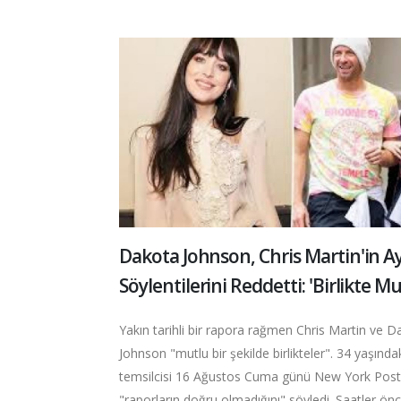
Dakota Johnson, Chris Martin'in Ayr
Söylentilerini Reddetti: 'Birlikte M
Yakın tarihli bir rapora rağmen Chris Martin ve D
Johnson "mutlu bir şekilde birlikteler". 34 yaşındak
temsilcisi 16 Ağustos Cuma günü New York Post
"raporların doğru olmadığını" söyledi. Saatler önc