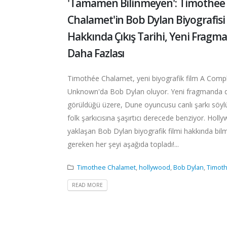
'Tamamen Bilinmeyen': Timothee
Chalamet'in Bob Dylan Biyografisi
Hakkında Çıkış Tarihi, Yeni Fragm
Daha Fazlası
Timothée Chalamet, yeni biyografik film A Comp
Unknown'da Bob Dylan oluyor. Yeni fragmanda 
görüldüğü üzere, Dune oyuncusu canlı şarkı söyl
folk şarkıcısına şaşırtıcı derecede benziyor. Holl
yaklaşan Bob Dylan biyografik filmi hakkında bil
gereken her şeyi aşağıda topladı!...
Timothee Chalamet
,
hollywood
,
Bob Dylan
,
Timot
READ MORE