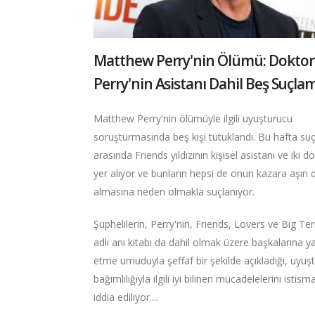
Matthew Perry'nin Ölümü: Doktorl
Perry'nin Asistanı Dahil Beş Suçla
Matthew Perry'nin ölümüyle ilgili uyuşturucu
soruşturmasında beş kişi tutuklandı. Bu hafta su
arasında Friends yıldızının kişisel asistanı ve iki d
yer alıyor ve bunların hepsi de onun kazara aşırı 
almasına neden olmakla suçlanıyor.
Şüphelilerin, Perry'nin, Friends, Lovers ve Big Ter
adlı anı kitabı da dahil olmak üzere başkalarına y
etme umuduyla şeffaf bir şekilde açıkladığı, uyuş
bağımlılığıyla ilgili iyi bilinen mücadelelerini istisma
iddia ediliyor....