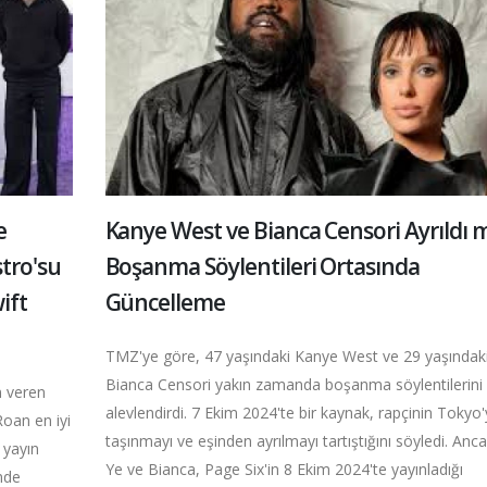
e
Kanye West ve Bianca Censori Ayrıldı m
stro'su
Boşanma Söylentileri Ortasında
ift
Güncelleme
TMZ'ye göre, 47 yaşındaki Kanye West ve 29 yaşındak
Bianca Censori yakın zamanda boşanma söylentilerini
 veren
alevlendirdi. 7 Ekim 2024'te bir kaynak, rapçinin Tokyo'
Roan en iyi
taşınmayı ve eşinden ayrılmayı tartıştığını söyledi. Anca
 yayın
Ye ve Bianca, Page Six'in 8 Ekim 2024'te yayınladığı
nde