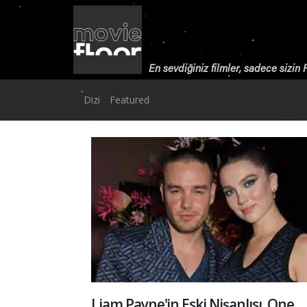
En sevdiğiniz filmler, sadece sizin
Dizi
Featured
Liam Payne'in Eski Nişanlısı, One