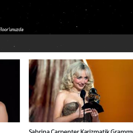
 Floor’unuzda
Sabrina Carpenter Karizmatik Grammy