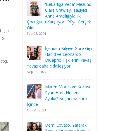
'Bekarlığa Veda' Mezunu
Clare Crawley, Taşıyıcı
Anne Aracılığıyla İlk
Çocuğunu Karşılıyor: 'Rüya Gerçek
o"
Oldu'
 için
Feb 06, 2024
olo
İçeriden Bilgiye Göre Gigi
Hadid ve Leonardo
DiCaprio İlişkilerini Yavaş
atçı,
Yavaş daha ciddileşiyor
Sep 16, 2022
Maren Morris ve Kocası
Ryan Hurd Neden
Ayrıldı? Boşanmalarının
İçinde
Oct 21, 2023
Demi Lovato, Yatarak
Tedavi Sırasında Kendini