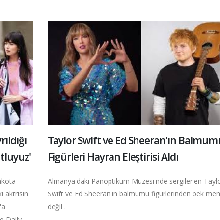
ıldığı
Taylor Swift ve Ed Sheeran'ın Balmum
utluyuz'
Figürleri Hayran Eleştirisi Aldı
akota
Almanya'daki Panoptikum Müzesi'nde sergilenen Tayl
i aktrisin
Swift ve Ed Sheeran'ın balmumu figürlerinden pek m
'a
değil .
e Daily