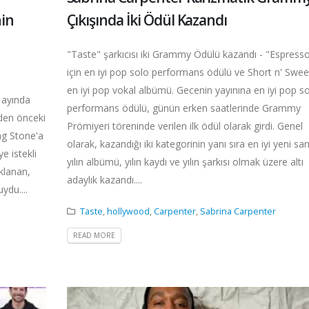
nin
Çıkışında İki Ödül Kazandı
"Taste" şarkıcısı iki Grammy Ödülü kazandı - "Espress
için en iyi pop solo performans ödülü ve Short n' Sweet
en iyi pop vokal albümü. Gecenin yayınına en iyi pop s
 ayında
performans ödülü, günün erken saatlerinde Grammy
den önceki
Prömiyeri töreninde verilen ilk ödül olarak girdi. Genel
ng Stone'a
olarak, kazandığı iki kategorinin yanı sıra en iyi yeni san
e istekli
yılın albümü, yılın kaydı ve yılın şarkısı olmak üzere altı
klanan,
adaylık kazandı....
ydu....
Taste
,
hollywood
,
Carpenter
,
Sabrina Carpenter
READ MORE