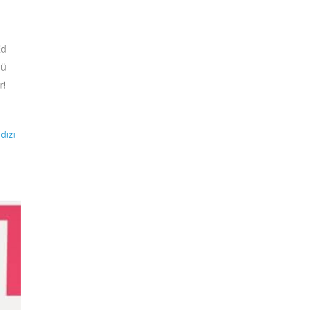
Ed
lü
r!
dızı