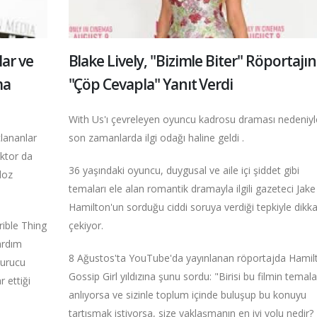
ar ve
Blake Lively, "Bizimle Biter" Röportajı
ma
"Çöp Cevapla" Yanıt Verdi
With Us'ı çevreleyen oyuncu kadrosu draması nedeniyl
çlananlar
son zamanlarda ilgi odağı haline geldi .
oktor da
36 yaşındaki oyuncu, duygusal ve aile içi şiddet gibi
doz
temaları ele alan romantik dramayla ilgili gazeteci Jake
Hamilton'un sorduğu ciddi soruya verdiği tepkiyle dikka
rible Thing
çekiyor.
ardım
8 Ağustos'ta YouTube'da yayınlanan röportajda Hamil
turucu
Gossip Girl yıldızına şunu sordu: "Birisi bu filmin temala
r ettiği
anlıyorsa ve sizinle toplum içinde buluşup bu konuyu
tartışmak istiyorsa, size yaklaşmanın en iyi yolu nedir?