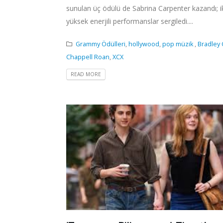
sunulan üç ödülü de Sabrina Carpenter kazandı; ik
yüksek enerjili performanslar sergiledi....
Grammy Ödülleri
,
hollywood
,
pop müzik
,
Bradley
Chappell Roan
,
XCX
READ MORE