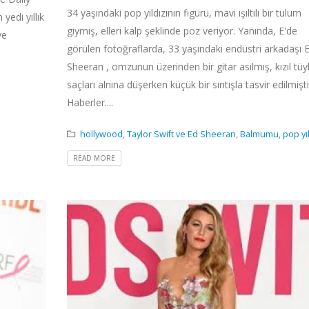
34 yaşındaki pop yıldızının figürü, mavi ışıltılı bir tulum
yedi yıllık
giymiş, elleri kalp şeklinde poz veriyor. Yanında, E'de
ve
görülen fotoğraflarda, 33 yaşındaki endüstri arkadaşı 
Sheeran , omzunun üzerinden bir gitar asılmış, kızıl tüy
saçları alnına düşerken küçük bir sırıtışla tasvir edilmişti
Haberler....
hollywood
,
Taylor Swift ve Ed Sheeran
,
Balmumu
,
pop yıl
READ MORE