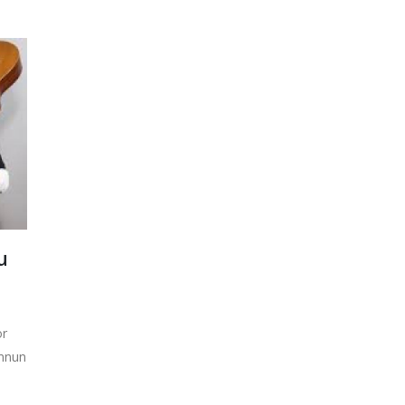
u
or
emnun