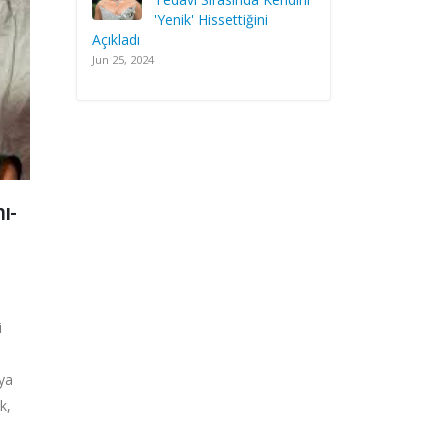
'Yenik' Hissettiğini
Açıkladı
Jun 25, 2024
ı-
i
ya
k,