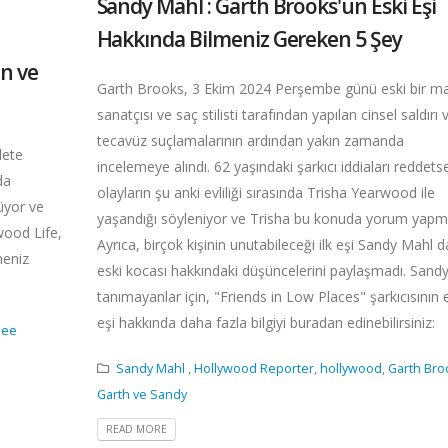
Sandy Mahl : Garth Brooks'un Eski Eşi
Hakkında Bilmeniz Gereken 5 Şey
an ve
Garth Brooks, 3 Ekim 2024 Perşembe günü eski bir m
sanatçısı ve saç stilisti tarafından yapılan cinsel saldırı 
tecavüz suçlamalarının ardından yakın zamanda
lete
incelemeye alındı. 62 yaşındaki şarkıcı iddiaları reddets
da
olayların şu anki evliliği sırasında Trisha Yearwood ile
üyor ve
yaşandığı söyleniyor ve Trisha bu konuda yorum yapm
ywood Life,
Ayrıca, birçok kişinin unutabileceği ilk eşi Sandy Mahl d
meniz
eski kocası hakkındaki düşüncelerini paylaşmadı. Sandy
tanımayanlar için, "Friends in Low Places" şarkıcısının 
eşi hakkında daha fazla bilgiyi buradan edinebilirsiniz:
hee
Sandy Mahl
,
Hollywood Reporter
,
hollywood
,
Garth Bro
Garth ve Sandy
READ MORE