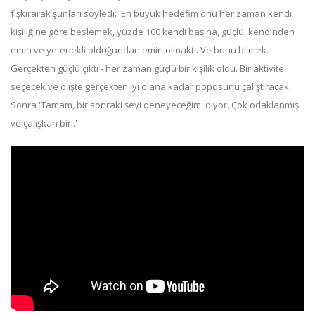
fışkırarak şunları söyledi: 'En büyük hedefim onu her zaman kendi
kişiliğine göre beslemek, yüzde 100 kendi başına, güçlü, kendinden
emin ve yetenekli olduğundan emin olmaktı. Ve bunu bilmek.
Gerçekten güçlü çıktı - her zaman güçlü bir kişilik oldu. Bir aktivite
seçecek ve o işte gerçekten iyi olana kadar poposunu çalıştıracak.
Sonra 'Tamam, bir sonraki şeyi deneyeceğim' diyor. Çok odaklanmış
ve çalışkan biri.'