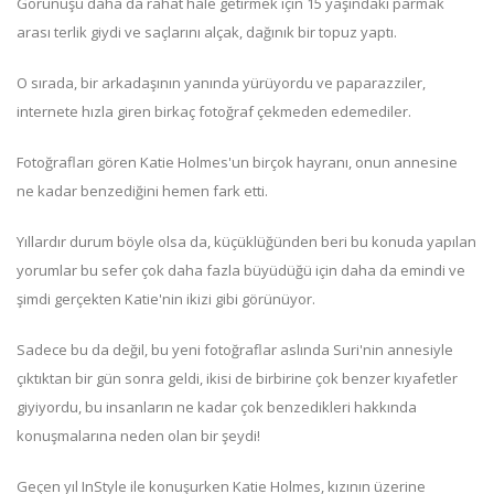
Görünüşü daha da rahat hale getirmek için 15 yaşındaki parmak
arası terlik giydi ve saçlarını alçak, dağınık bir topuz yaptı.
O sırada, bir arkadaşının yanında yürüyordu ve paparazziler,
internete hızla giren birkaç fotoğraf çekmeden edemediler.
Fotoğrafları gören Katie Holmes'un birçok hayranı, onun annesine
ne kadar benzediğini hemen fark etti.
Yıllardır durum böyle olsa da, küçüklüğünden beri bu konuda yapılan
yorumlar bu sefer çok daha fazla büyüdüğü için daha da emindi ve
şimdi gerçekten Katie'nin ikizi gibi görünüyor.
Sadece bu da değil, bu yeni fotoğraflar aslında Suri'nin annesiyle
çıktıktan bir gün sonra geldi, ikisi de birbirine çok benzer kıyafetler
giyiyordu, bu insanların ne kadar çok benzedikleri hakkında
konuşmalarına neden olan bir şeydi!
Geçen yıl InStyle ile konuşurken Katie Holmes, kızının üzerine