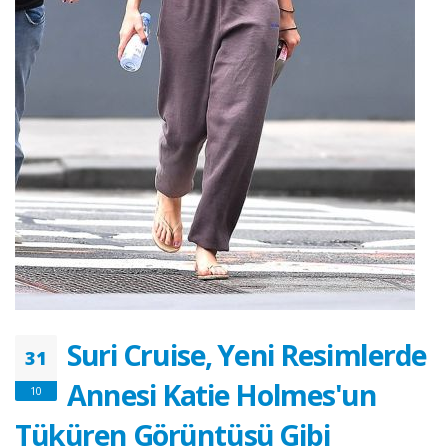
Suri Cruise, Yeni Resimlerde
31
Annesi Katie Holmes'un
10
Tüküren Görüntüsü Gibi