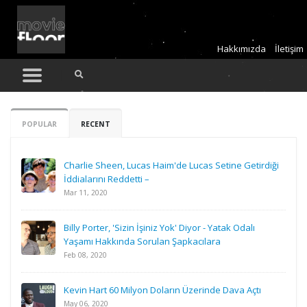
Hakkımızda
İletişim
POPULAR
RECENT
Charlie Sheen, Lucas Haim'de Lucas Setine Getirdiği
İddialarını Reddetti –
Mar 11, 2020
Billy Porter, 'Sizin İşiniz Yok' Diyor - Yatak Odalı
Yaşamı Hakkında Sorulan Şapkacılara
Feb 08, 2020
Kevin Hart 60 Milyon Doların Üzerinde Dava Açtı
May 06, 2020