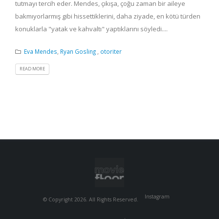
tutmayı tercih eder. Mendes, çıkışa, çoğu zaman bir aileye
bakmıyorlarmış gibi hissettiklerini, daha ziyade, en kötü türden
konuklarla "yatak ve kahvaltı" yaptıklarını söyledi....
Eva Mendes
,
Ryan Gosling
,
otoriter
READ MORE
Instagram
© Copyright 2026. All Rights Reserved.