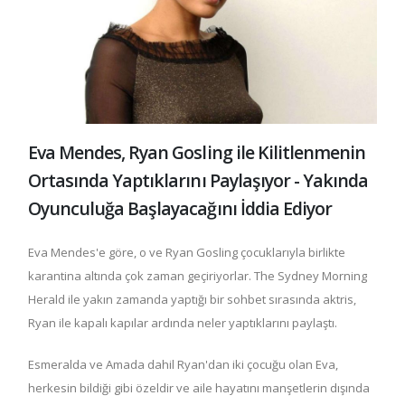
Eva Mendes, Ryan Gosling ile Kilitlenmenin
Ortasında Yaptıklarını Paylaşıyor - Yakında
Oyunculuğa Başlayacağını İddia Ediyor
Eva Mendes'e göre, o ve Ryan Gosling çocuklarıyla birlikte
karantina altında çok zaman geçiriyorlar. The Sydney Morning
Herald ile yakın zamanda yaptığı bir sohbet sırasında aktris,
Ryan ile kapalı kapılar ardında neler yaptıklarını paylaştı.
Esmeralda ve Amada dahil Ryan'dan iki çocuğu olan Eva,
herkesin bildiği gibi özeldir ve aile hayatını manşetlerin dışında