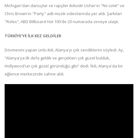
Michigan'dan dansçılar ve rapçiler ikilisidir.Usher'ın "No Limit" ve
Chris Brown'ın "Party" adlı müzik videolarında yer aldı. Şarkıları
"Rolex", ABD Billboard Hot 100'de 20 numarada zirveye ulaştı.
TÜRKİYE'YE İLK KEZ GELDİLER
Dövmesini yapan ünlü ikili, Alanya'yı çok sevdiklerini söyledi. Ay,
“Alanya'ya ilk defa geldik ve gerçekten çok güzel bulduk,
Hollywood'un çok güzel göründüğü gibi” dedi. İkili, Alanya'da bir
eğlence merkezinde sahne aldı.