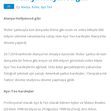
09
Alanya
,
Rolex
,
Ayo Teo
Alanya Hollywood gibi
‘Rolex’ şarkısıyla tüm dünyada fırtına gibi esen ve video klibiyle 600
milyon izlenme rakamlarına sahip olan Ayo-Teo kardeşler Alanya’da
dövme yaptırdı.
20.7.2019 tarihinde Alanya'nın Antalya ilçesinde 'Rolex' şarkısı ile tüm
dünyada bir fırtına gibi esiyor ve 600 milyon görüntülü video klipte
Ayo-Teo kardeşlerini ağırladı. Ünlü ikiliyi gerçekleştiren yabancılar
fotoğraf çekmek için yarıştı. Amerikalı şarkıcı kardeşler, 'Cleopatra Ink
Tattoo' dövme stüdyosu dövme yapmaya geldi.
Ayo-Teo kardeşler
Profesyonel olarak Ayo & Teo olarak bilinen Ayleo ve Mateo Bowles
(30 Ekim 1996'da [Ayo] ve 29 Ağustos 1999'da [Teo]), Ann Arbor,