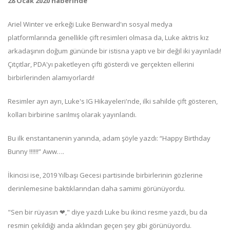
28 Ocak 2020 haberinde
Ariel Winter ve erkeği Luke Benward'ın sosyal medya
platformlarında genellikle çift resimleri olmasa da, Luke aktris kız
arkadaşının doğum gününde bir istisna yaptı ve bir değil iki yayınladı!
Çıtçıtlar, PDA'yı paketleyen çifti gösterdi ve gerçekten ellerini
birbirlerinden alamıyorlardı!
Resimler ayrı ayrı, Luke's IG Hikayeleri'nde, ilki sahilde çift gösteren,
kolları birbirine sarılmış olarak yayınlandı.
Bu ilk enstantanenin yanında, adam şöyle yazdı: “Happy Birthday
Bunny !!!!!!” Aww….
İkincisi ise, 2019 Yılbaşı Gecesi partisinde birbirlerinin gözlerine
derinlemesine baktıklarından daha samimi görünüyordu.
"Sen bir rüyasın ❤," diye yazdı Luke bu ikinci resme yazdı, bu da
resmin çekildiği anda aklından geçen şey gibi görünüyordu.