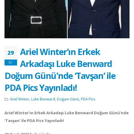
Ariel Winter’ın Erkek
29
Arkadaşı Luke Benward
01
Doğum Günü'nde ‘Tavşan’ ile
PDA Pics Yayınladı!
Ariel Winter
,
Luke Benward
,
Doğum Günü
,
PDA Pics
Ariel Winter’ın Erkek Arkadaşı Luke Benward Doğum Günü'nde
‘Tavşan’ ile PDA Pics Yayınladı!